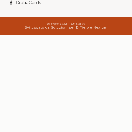
GratiaCards
© 2026 GRATIACARDS
Sviluppato da
Soluzioni per DiTiero e Nexium